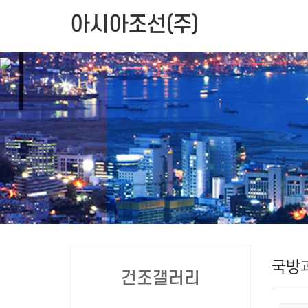
아시아조선(주)
국방과
건조갤러리