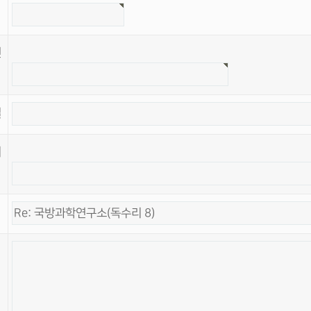
번
일
이