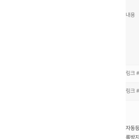
내용
링크 #
링크 #
자동
록방