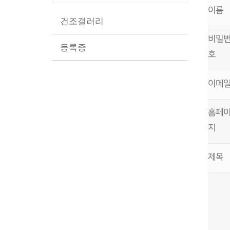
이름
건조갤러리
비밀
등록증
호
이메
홈페
지
제목