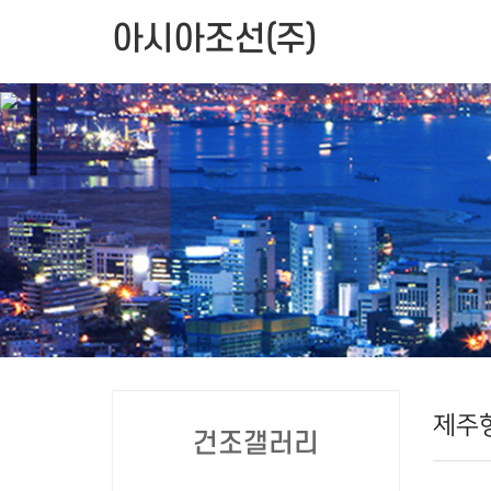
아시아조선(주)
제주
건조갤러리