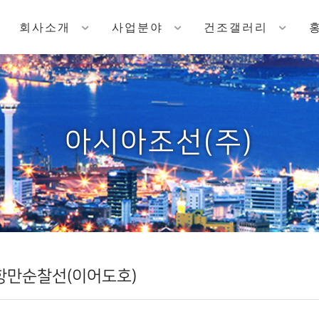
회사소개
사업분야
건조갤러리
아시아조선(주)
항만순찰선(이어도호)